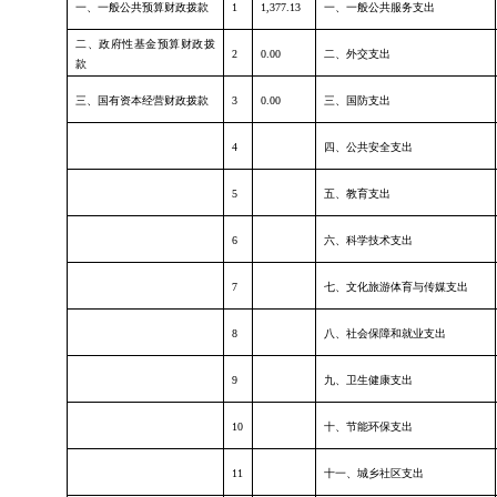
一、一般公共预算财政拨款
1
1,377.13
一、一般公共服务支出
二、政府性基金预算财政拨
2
0.00
二、外交支出
款
三、国有资本经营财政拨款
3
0.00
三、国防支出
4
四、公共安全支出
5
五、教育支出
6
六、科学技术支出
7
七、文化旅游体育与传媒支出
8
八、社会保障和就业支出
9
九、卫生健康支出
10
十、节能环保支出
11
十一、城乡社区支出