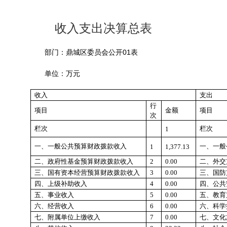
收入支出决算总表
01
部门：鼎城区委员会公开
表
单位：万元
收入
支出
行
项目
金额
项目
次
栏次
栏次
1
一、一般公共预算财政拨款收入
一、一般
1
1,377.13
二、政府性基金预算财政拨款收入
2
0.00
二、外交
三、国有资本经营预算财政拨款收入
3
0.00
三、国防
四、上级补助收入
4
0.00
四、公共
五、事业收入
5
0.00
五、教育
六、经营收入
6
0.00
六、科学
七、附属单位上缴收入
7
0.00
七、文化