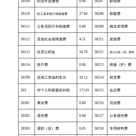
30109
职业年金缴费
0.00
30207
邮电费
30110
27.94
30208
取暖费
职工基本医疗保险缴费
30111
公务员医疗补助缴费
0.00
30209
物业管理费
30112
其他社会保障缴费
4.51
30211
差旅费
30113
住房公积金
54.70
30212
因公出国（境）费用
30114
医疗费
0.00
30213
维修（护）费
30199
其他工资福利支出
10.12
30214
租赁费
303
对个人和家庭的补助
173.91
30215
会议费
30301
离休费
0.00
30216
培训费
30302
退休费
0.00
30217
公务接待费
30303
退职（役）费
0.05
30218
专用材料费