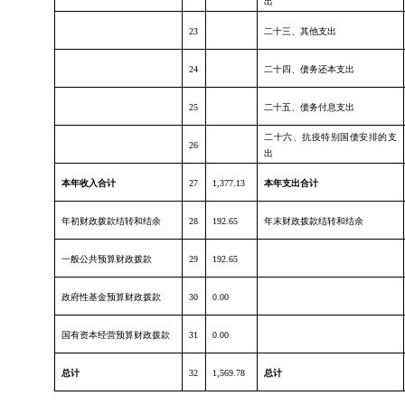
出
23
二十三、其他支出
24
二十四、债务还本支出
25
二十五、债务付息支出
二十六、抗疫特别国债安排的支
26
出
本年收入合计
27
1,377.13
本年支出合计
年初财政拨款结转和结余
28
192.65
年末财政拨款结转和结余
一般公共预算财政拨款
29
192.65
政府性基金预算财政拨款
30
0.00
国有资本经营预算财政拨款
31
0.00
总计
32
1,569.78
总计