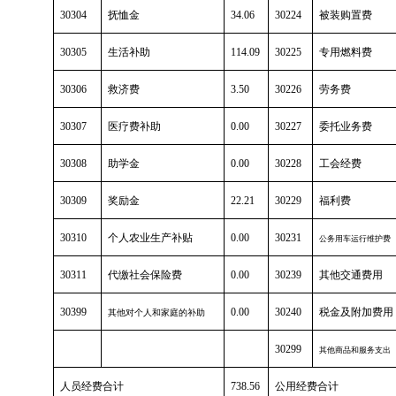
30304
抚恤金
34.06
30224
被装购置费
30305
生活补助
114.09
30225
专用燃料费
30306
救济费
3.50
30226
劳务费
30307
医疗费补助
0.00
30227
委托业务费
30308
助学金
0.00
30228
工会经费
30309
奖励金
22.21
30229
福利费
30310
个人农业生产补贴
0.00
30231
公务用车运行维护费
30311
代缴社会保险费
0.00
30239
其他交通费用
30399
0.00
30240
税金及附加费用
其他对个人和家庭的补助
30299
其他商品和服务支出
人员经费合计
738.56
公用经费合计