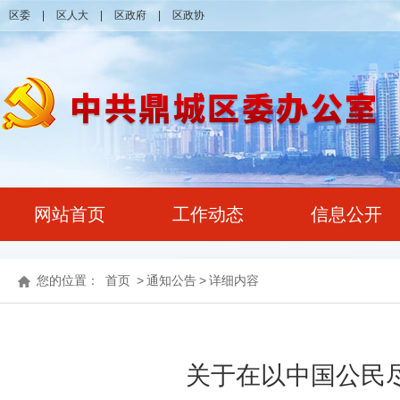
区委
|
区人大
|
区政府
|
区政协
网站首页
工作动态
信息公开
您的位置：
首页
>
通知公告
>
详细内容
​关于在以中国公